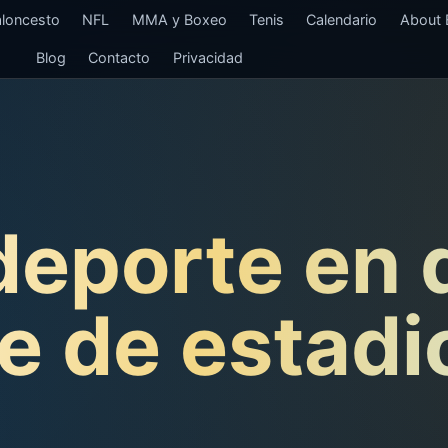
loncesto
NFL
MMA y Boxeo
Tenis
Calendario
About E
Blog
Contacto
Privacidad
 deporte en 
e de estadi