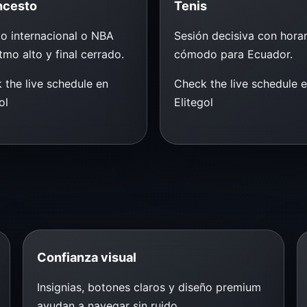
ncesto
Tenis
do internacional o NBA
Sesión decisiva con horar
tmo alto y final cerrado.
cómodo para Ecuador.
 the live schedule en
Check the live schedule 
ol
Elitegol
Confianza visual
Insignias, botones claros y diseño premium
ayudan a navegar sin ruido.