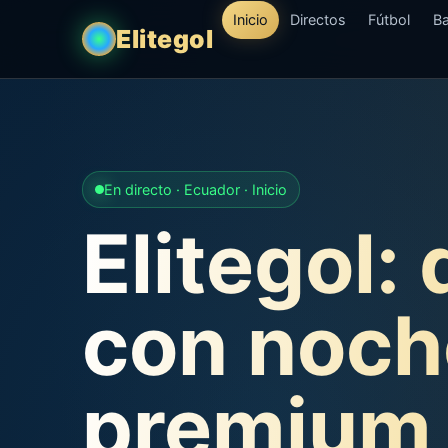
Inicio
Directos
Fútbol
Ba
Elitegol
En directo · Ecuador · Inicio
Elitegol:
con noch
premium