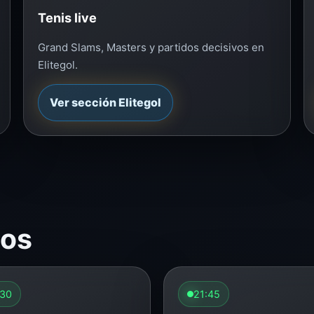
Tenis live
Grand Slams, Masters y partidos decisivos en
Elitegol.
Ver sección Elitegol
dos
:30
21:45