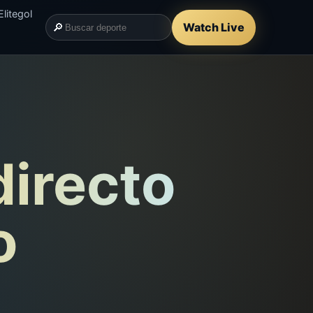
litegol
🔎
Watch Live
directo
o