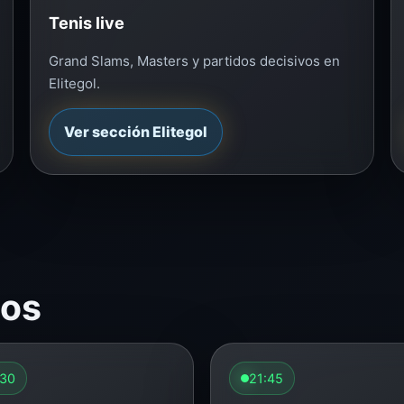
Tenis live
Grand Slams, Masters y partidos decisivos en
Elitegol.
Ver sección Elitegol
dos
:30
21:45