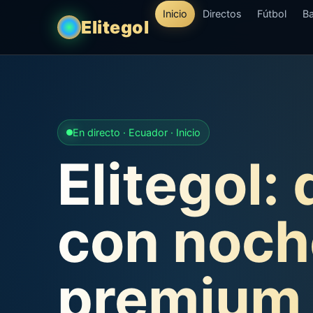
Inicio
Directos
Fútbol
Ba
Elitegol
En directo · Ecuador · Inicio
Elitegol:
con noch
premium