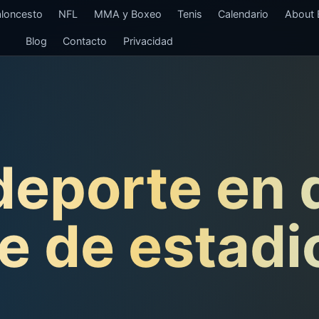
loncesto
NFL
MMA y Boxeo
Tenis
Calendario
About E
Blog
Contacto
Privacidad
 deporte en 
e de estadi