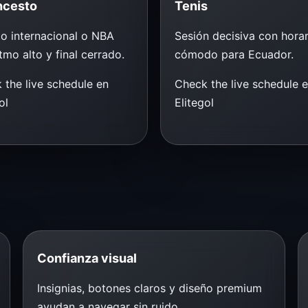
ncesto
Tenis
do internacional o NBA
Sesión decisiva con horar
tmo alto y final cerrado.
cómodo para Ecuador.
 the live schedule en
Check the live schedule 
ol
Elitegol
Confianza visual
Insignias, botones claros y diseño premium
ayudan a navegar sin ruido.