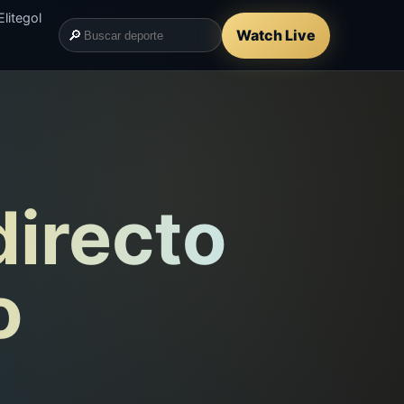
litegol
🔎
Watch Live
directo
o